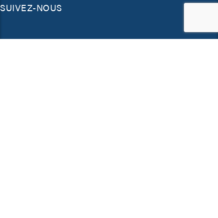
SUIVEZ-NOUS
NOUS CONTACTER
Email
contact@iena.com
Paris
32 rue Arago 92800 Puteaux
Tel :
+33 (0) 1 78 14 13 30
Toulouse
18 Boulevard Lazare Carnot 31000 Toulouse
Tel :
+33 (0) 5 61 62 34 59
Abu Dhabi
East Tower - Trade Center, Abu Dhabi Mall, 2nd
Street, Tourist Club Area, P.O.BOX 33144, Abu
Dhabi, United Arab Emirates
© 2026
IENA -
Legal notice
-
Cookies Policy