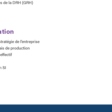
ves de la DRH (GRH)
ation
ratégie de l’entreprise
lais de production
effectif
n SI