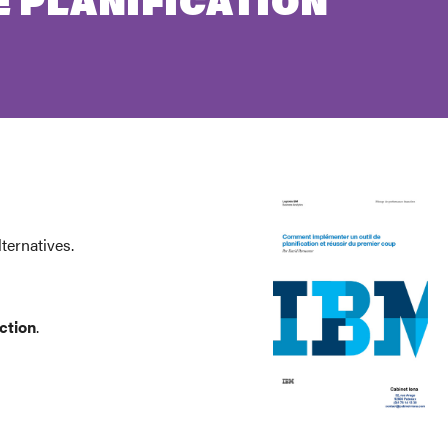
E PLANIFICATION
lternatives.
ction
.