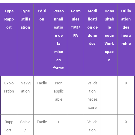
Type
Type
Editi
Perso
Form
Modi
Cons
Utilis
Rapp
Utilis
on
nnali
ules
ficati
ultab
ation
ort
ation
satio
TM1/
on de
le
des
n de
PA
donn
sous
hiéra
la
ées
Work
rchie
mise
spac
en
e
forme
Explo
Navig
Facile
Non
Valida
X
ration
ation
applic
tion
able
néces
saire
Rapp
Saisie
Facile
+
Valida
X
ort
/
tion