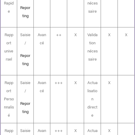
Rapid
néces
Repor
e
saire
ting
Rapp
Saisie
Avan
++
X
Valida
X
X
ort
/
cé
tion
unive
néces
Repor
rsel
saire
ting
Rapp
Saisie
Avan
+++
X
Actua
X
ort
/
cé
lisatio
Perso
n
Repor
nnalis
direct
ting
é
e
Rapp
Saisie
Avan
+++
X
Actua
X