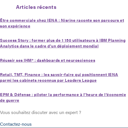
Articles récents
Être commerciale chez IENA : Nisrine raconte son parcours et
son expérience
Success Story : former plus de 1 150 utilisateurs à IBM Planning
Analytics dans le cadre d’un déploiement mondial
Réussir ses IHM* : dashboards et neurosciences
Retail, TMT, Finance : les savoir-faire qui positionnent IENA
parmi les cabinets reconnus par Leaders League
EPM & Défense : piloter la performance à l’heure de l’économie
de guerre
Vous souhaitez discuter avec un expert ?
Contactez-nous