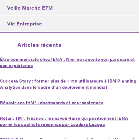
Veille Marché EPM
Vie Entreprise
Articles récents
Être commerciale chez IENA : Nisrine raconte son parcours et
son expérience
Success Story : former plus de 1 150 utilisateurs à IBM Planning
Analytics dans le cadre d’un déploiement mondial
Réussir ses IHM* : dashboards et neurosciences
Retail, TMT, Finance : les savoir-faire qui positionnent IENA
parmi les cabinets reconnus par Leaders League