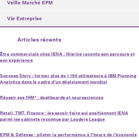
Veille Marché EPM
Vie Entreprise
Articles récents
Être commerciale chez IENA : Nisrine raconte son parcours et
son expérience
Success Story : former plus de 1 150 utilisateurs à IBM Planning
Analytics dans le cadre d’un déploiement mondial
Réussir ses IHM* : dashboards et neurosciences
Retail, TMT, Finance : les savoir-faire qui positionnent IENA
parmi les cabinets reconnus par Leaders League
EPM & Défense : piloter la performance à l’heure de l’économie