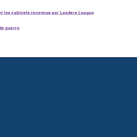
rmi les cabinets reconnus par Leaders League
de guerre