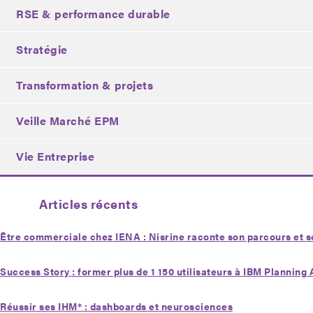
RSE & performance durable
Stratégie
Transformation & projets
Veille Marché EPM
Vie Entreprise
Articles récents
Être commerciale chez IENA : Nisrine raconte son parcours et 
Success Story : former plus de 1 150 utilisateurs à IBM Planning
Réussir ses IHM* : dashboards et neurosciences