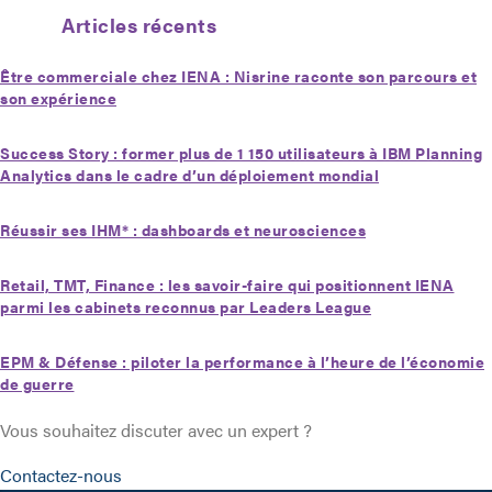
Articles récents
Être commerciale chez IENA : Nisrine raconte son parcours et
son expérience
Success Story : former plus de 1 150 utilisateurs à IBM Planning
Analytics dans le cadre d’un déploiement mondial
Réussir ses IHM* : dashboards et neurosciences
Retail, TMT, Finance : les savoir-faire qui positionnent IENA
parmi les cabinets reconnus par Leaders League
EPM & Défense : piloter la performance à l’heure de l’économie
de guerre
Vous souhaitez discuter avec un expert ?
Contactez-nous