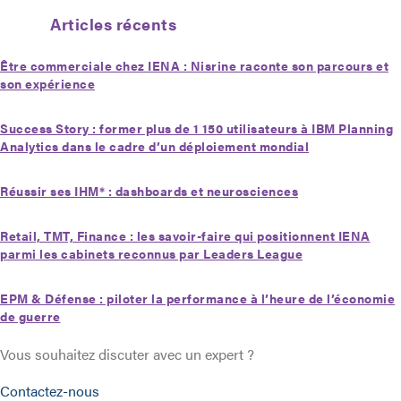
Articles récents
Être commerciale chez IENA : Nisrine raconte son parcours et
son expérience
Success Story : former plus de 1 150 utilisateurs à IBM Planning
Analytics dans le cadre d’un déploiement mondial
Réussir ses IHM* : dashboards et neurosciences
Retail, TMT, Finance : les savoir-faire qui positionnent IENA
parmi les cabinets reconnus par Leaders League
EPM & Défense : piloter la performance à l’heure de l’économie
de guerre
Vous souhaitez discuter avec un expert ?
Contactez-nous